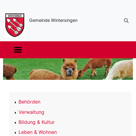
Sekundäre
Navigation
Gemeinde Wintersingen
Haupt-
Navigation
Online-
Behörden
Schalter
Verwaltung
Bildung & Kultur
Leben & Wohnen