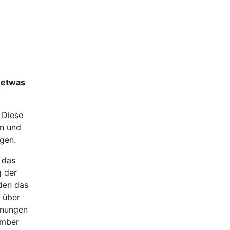
 etwas
 Diese
en und
gen.
 das
 der
den das
e über
hnungen
ember