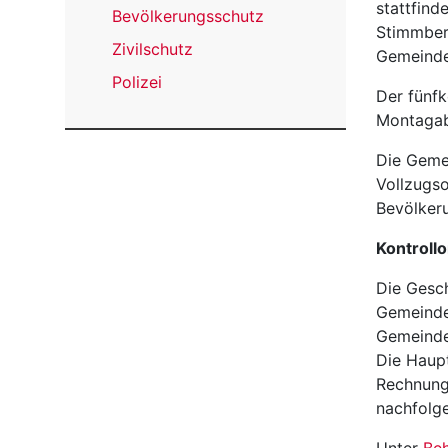
stattfind
Bevölkerungsschutz
Stimmber
Zivilschutz
Gemeinde
Polizei
Der fünfk
Montagab
Die Geme
Vollzugso
Bevölkeru
Kontroll
Die Gesch
Gemeinde
Gemeinde
Die Haup
Rechnung
nachfolge