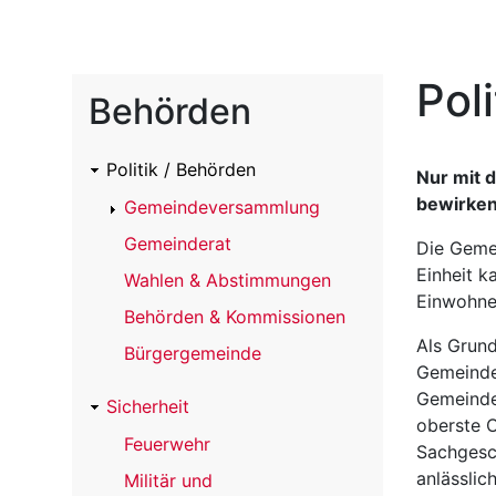
Pol
Behörden
Politik / Behörden
Nur mit 
bewirken
Gemeindeversammlung
Gemeinderat
Die Gemei
Einheit k
Wahlen & Abstimmungen
Einwohne
Behörden & Kommissionen
Als Grund
Bürgergemeinde
Gemeinde
Gemeinde
Sicherheit
oberste O
Feuerwehr
Sachgesc
anlässlic
Militär und