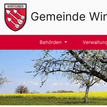
Sekundäre
Navigation
Gemeinde Win
Haupt-
Behörden
Verwaltun
Navigation