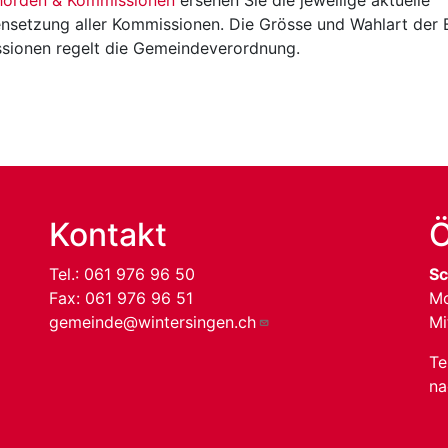
hörden & Kommissionen
ersehen Sie die jeweilige aktuelle
setzung aller Kommissionen. Die Grösse und Wahlart der
sionen regelt die Gemeindeverordnung.
Kontakt
Ö
Tel.:
061 976 96 50
Sc
Fax: 061 976 96 51
Mo
gemeinde@wintersingen.ch
Mi
Te
na