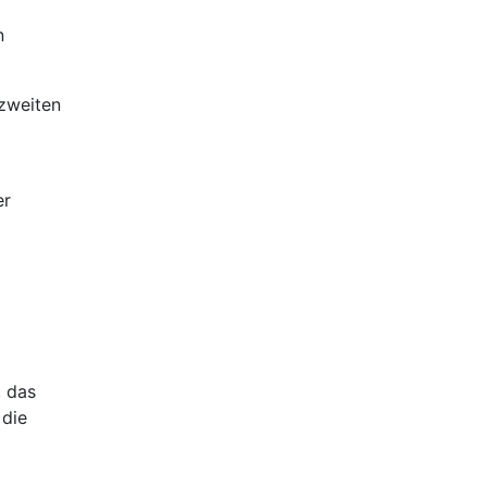
n
 zweiten
er
 das
 die