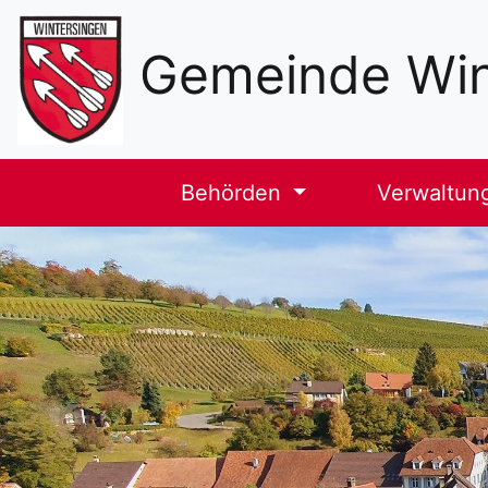
Sekundäre
Navigation
Gemeinde Win
Haupt-
Behörden
Verwaltun
Navigation