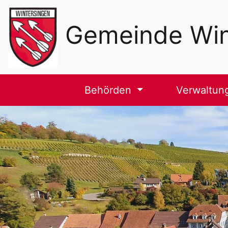
Sekundäre
Navigation
Gemeinde Win
Haupt-
Behörden
Verwaltun
Navigation